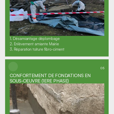
1. Désamiantage déplombage

2. Enlèvement amiante Mairie

3. Réparation toiture fibro-ciment
05
CONFORTEMENT DE FONDATIONS EN 
SOUS-OEUVRE (1ERE PHASE)