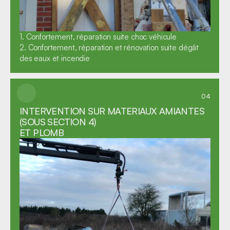
1. Confortement, réparation suite choc véhicule

2. Confortement, réparation et rénovation suite dégât 
des eaux et incendie
04
INTERVENTION SUR MATERIAUX AMIANTES 
(SOUS SECTION 4) 

ET PLOMB