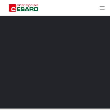
ACCUEIL
À PROPOS
CHANTIERS
GALERIE
RÉNOVATION GROS ŒUVRE
RÉNOVATION SECOND ŒUVRE
CONSTRUCTION TRADITIONNELLE
AMÉNAGEMENT EXTÉRIEUR
CONTACT