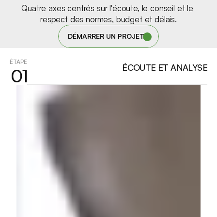
130 FOURNISSEURS ET ARTISANS
Quatre axes centrés sur l'écoute, le conseil et le 
respect des normes, budget et délais.
DÉMARRER UN PROJET
ÉTAPE
ÉCOUTE ET ANALYSE
01
Un réseau de partenaires autour de

l’entreprise pour intervenir en réparation

tous corps d’états.