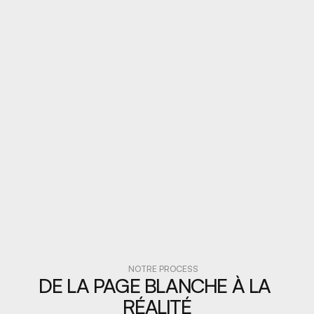
3
200 CHANTIERS / AN
Plus de 220 chantiers réalisés chaque année
4
NOTRE PROCESS
DE LA PAGE BLANCHE À LA 
RÉALITÉ