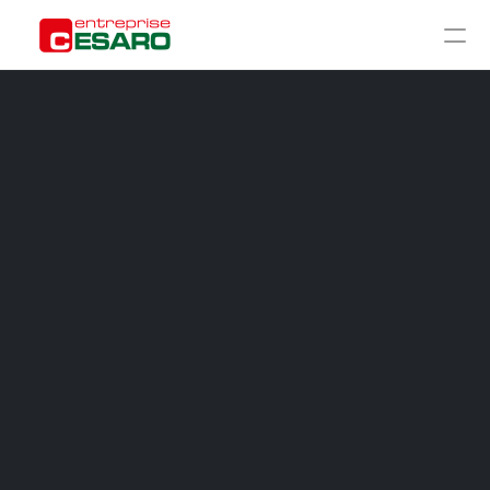
ACCUEIL
À PROPOS
CHANTIERS
GALERIE
RÉNOVATION GROS ŒUVRE
RÉNOVATION SECOND ŒUVRE
CONSTRUCTION TRADITIONNELLE
AMÉNAGEMENT EXTÉRIEUR
CONTACT