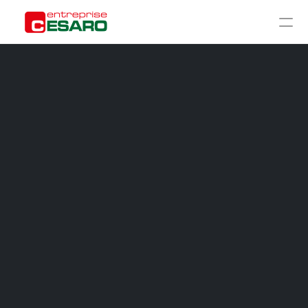
ACCUEIL
À PROPOS
CHANTIERS
GALERIE
RÉNOVATION GROS ŒUVRE
RÉNOVATION SECOND ŒUVRE
CONSTRUCTION TRADITIONNELLE
AMÉNAGEMENT EXTÉRIEUR
CONTACT