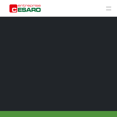
ACCUEIL
À PROPOS
CHANTIERS
GALERIE
RÉNOVATION GROS ŒUVRE
RÉNOVATION SECOND ŒUVRE
CONSTRUCTION TRADITIONNELLE
AMÉNAGEMENT EXTÉRIEUR
CONTACT