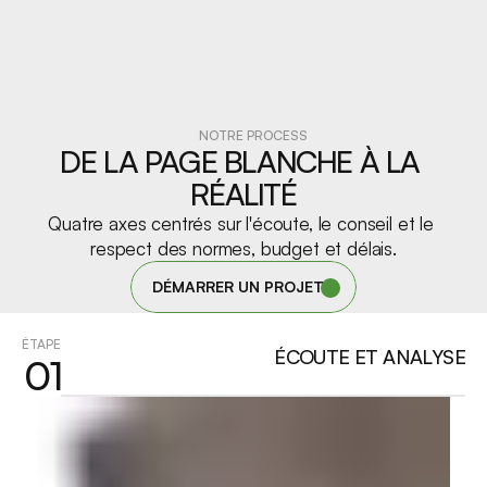
Plus de 220 chantiers réalisés chaque année
4
NOTRE PROCESS
DE LA PAGE BLANCHE À LA 
RÉALITÉ
130 FOURNISSEURS ET ARTISANS
Quatre axes centrés sur l'écoute, le conseil et le 
respect des normes, budget et délais.
DÉMARRER UN PROJET
ÉTAPE
ÉCOUTE ET ANALYSE
01
Un réseau de partenaires autour de

l’entreprise pour intervenir en réparation

tous corps d’états.