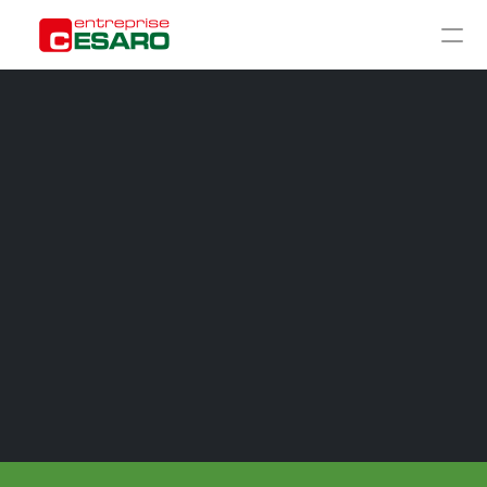
ACCUEIL
À PROPOS
CHANTIERS
GALERIE
RÉNOVATION GROS ŒUVRE
RÉNOVATION SECOND ŒUVRE
CONSTRUCTION TRADITIONNELLE
AMÉNAGEMENT EXTÉRIEUR
CONTACT