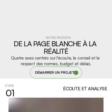
Plus de 220 chantiers réalisés chaque année
4
NOTRE PROCESS
DE LA PAGE BLANCHE À LA 
RÉALITÉ
130 FOURNISSEURS ET ARTISANS
Quatre axes centrés sur l'écoute, le conseil et le 
respect des normes, budget et délais.
DÉMARRER UN PROJET
ÉTAPE
ÉCOUTE ET ANALYSE
01
Un réseau de partenaires autour de

l’entreprise pour intervenir en réparation

tous corps d’états.